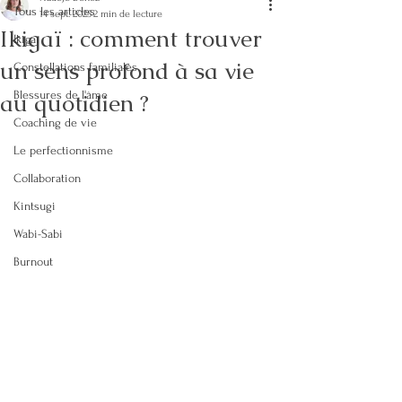
Tous les articles
14 sept. 2025
2 min de lecture
Ikigaï : comment trouver
Ikigaï
un sens profond à sa vie
Constellations familiales
au quotidien ?
Blessures de l'âme
Coaching de vie
Le perfectionnisme
Collaboration
Kintsugi
Wabi-Sabi
Burnout