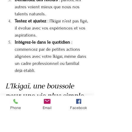
autres voient mieux que nous nos 
talents naturels.
Testez et ajustez
 : l’Ikigaï n’est pas figé, 
il évolue avec vos expériences et vos 
aspirations.
Intégrez-le dans le quotidien
 : 
commencez par de petites actions 
alignées avec votre Ikigaï, même dans 
un cadre professionnel ou familial 
déjà établi.
L’Ikigaï, une boussole 
pour une vie plus simple 
et profonde
Phone
Email
Facebook
Trouver son Ikigaï ne signifie pas 
bouleverser sa vie du jour au lendemain. 