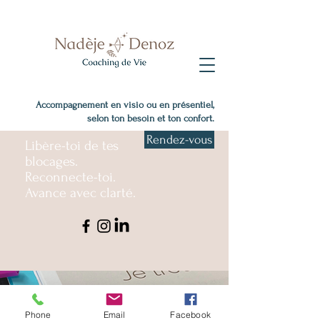
Accompagnement en visio ou en présentiel,
selon ton besoin et ton confort.
Rendez-vous
Libère-toi de tes
blocages.
Reconnecte-toi.
Avance avec clarté.
Phone
Email
Facebook